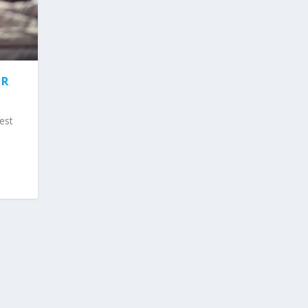
UR
est