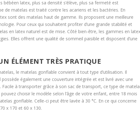
 bébéen latex, plus sa densité s’élève, plus sa fermeté est
e de matelas est traité contre les acariens et les bactéries. En
tex sont des matelas haut de gamme. Ils proposent une meilleure
ologie. Pour ceux qui souhaitent profiter d’une grande stabilité et
telas en latex naturel est de mise. Côté bien-être, les gammes en late
gies. Elles offrent une qualité de sommeil paisible et disposent d’une
 UN ÉLÉMENT TRÈS PRATIQUE
las, le matelas gonflable convient à tout type d’utilisation. Il
 Il possède également une couverture intégrée et est livré avec une
Facile à transporter grâce à son sac de transport, ce type de matela
s pouvez choisir le modèle selon l’âge de votre enfant, entre 18 mois
matelas gonflable. Celle-ci peut être lavée à 30 °C. En ce qui concerne
 70 x 170 et 60 x 130.