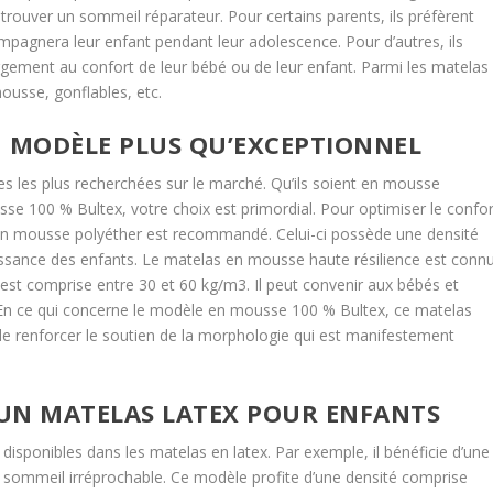
trouver un sommeil réparateur. Pour certains parents, ils préfèrent
mpagnera leur enfant pendant leur adolescence. Pour d’autres, ils
argement au confort de leur bébé ou de leur enfant. Parmi les matelas
ousse, gonflables, etc.
N MODÈLE PLUS QU’EXCEPTIONNEL
 les plus recherchées sur le marché. Qu’ils soient en mousse
se 100 % Bultex, votre choix est primordial. Pour optimiser le confor
en mousse polyéther est recommandé. Celui-ci possède une densité
oissance des enfants. Le matelas en mousse haute résilience est conn
é est comprise entre 30 et 60 kg/m3. Il peut convenir aux bébés et
. En ce qui concerne le modèle en mousse 100 % Bultex, ce matelas
 de renforcer le soutien de la morphologie qui est manifestement
 UN MATELAS LATEX POUR ENFANTS
sponibles dans les matelas en latex. Par exemple, il bénéficie d’une
e sommeil irréprochable. Ce modèle profite d’une densité comprise