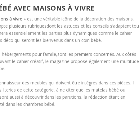
BÉ AVEC MAISONS À VIVRE
ons à vivre
» est une véritable icône de la décoration des maisons.
te plusieurs rubriquesdont les astuces et les conseils s’adaptent tou
nera essentiellement les parties plus dynamiques comme le cahier
ets déco qui seront les bienvenus dans un coin bébé.
s hébergements pour famille,sont les premiers concernés. Aux côtés
uivant le cahier créatif, le magazine propose également une multitud
bé.
onnaisseur des meubles qui doivent être intégrés dans ces pièces. Il
s literies de cette catégorie, à ne citer que les matelas bébé ou
x sont aussi à découvrir dans les parutions, la rédaction étant en
rité dans les chambres bébé.