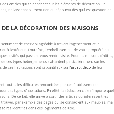
ar des articles qui se penchent sur les éléments de décoration. En
nes, ne laisseabsolument rien au dépourvu dès qu’il est question de
RT DE LA DÉCORATION DES MAISONS
 sentiment de chez-soi agréable à travers l’agencement et la
r qu’à l’extérieur. Toutefois, l’embellissement de votre propriété est
ques invités qui passent vous rendre visite. Pour les maisons d’hôtes,
ls de ces types hébergements s’attardent particulièrement sur les
es de ces habitations sont si pointilleux sur
l’aspect déco
de leur
nt toutes les difficultés rencontrées par ces établissements
ur ces types d’habitations. En effet, la rédaction cible n’importe quel
s. De ce fait, elle arrive à sortir des articles qui intéressent les
s trouver, par exemple,des pages qui se consacrent aux meubles, mai
soires identifiés dans ces logements de luxe.