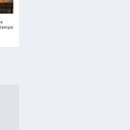
re
 lampe